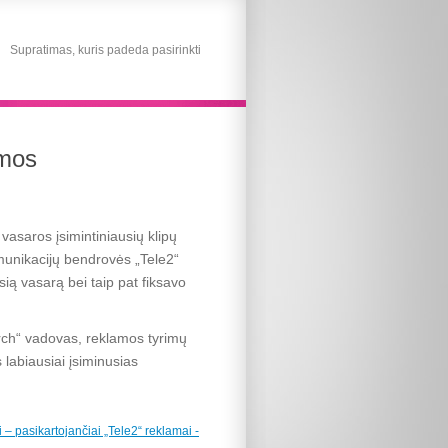
Supratimas, kuris padeda pasirinkti
amos
vasaros įsimintiniausių klipų
komunikacijų bendrovės „Tele2“
sią vasarą bei taip pat fiksavo
ch“ vadovas, reklamos tyrimų
 labiausiai įsiminusias
 – pasikartojančiai „Tele2“ reklamai -