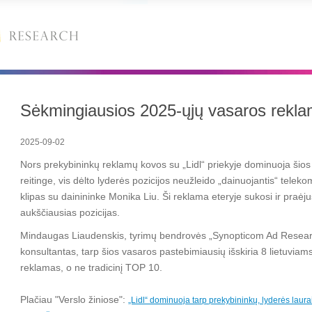
Sėkmingiausios 2025-ųjų vasaros rekl
2025-09-02
Nors prekybininkų reklamų kovos su „Lidl“ priekyje dominuoja šios 
reitinge, vis dėlto lyderės pozicijos neužleido „dainuojantis“ tele
klipas su dainininke Monika Liu. Ši reklama eteryje sukosi ir praėju
aukščiausias pozicijas.
Mindaugas Liaudenskis, tyrimų bendrovės „Synopticom Ad Resear
konsultantas, tarp šios vasaros pastebimiausių išskiria 8 lietuviams
reklamas, o ne tradicinį TOP 10.
Plačiau "Verslo žiniose":
„Lidl“ dominuoja tarp prekybininkų, lyderės laurai