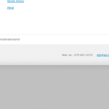
Verslo žinios
Atgal
 moderatoriams!
Mob. tel.: +370 652 12170
info@ad-r